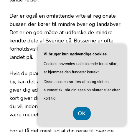
Der er også en omfattende vifte af regionale
busser, der kører til mindre byer og landsbyer.
Det er en god måde at udforske de mindre
kendte dele af Sverige på. Busserne er ofte
forholdsvis billige og en god måde at se
Vi bruger kun nødvendige cookies
landet på.
Cookies anvendes udelukkende for at sikre,
Hvis du planlægger at udforske mere end én
at hjemmesiden fungerer korrekt.
by, kan det være bedst at købe et rejsekort, der
Disse cookies sættes af os og slettes
giver dig adgang til tog eller busser. Dette
automatisk, når din session slutter eller efter
kort giver dig mulighed for at rejse så ofte som
kort tid.
du vil inden for en bestemt periode, og det kan
OK
være meget overkommeligt.
For at få det mest ud af din rejse til Sverige,