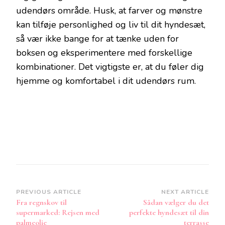
udendørs område. Husk, at farver og mønstre
kan tilføje personlighed og liv til dit hyndesæt,
så vær ikke bange for at tænke uden for
boksen og eksperimentere med forskellige
kombinationer. Det vigtigste er, at du føler dig
hjemme og komfortabel i dit udendørs rum.
Post
PREVIOUS ARTICLE
NEXT ARTICLE
Fra regnskov til
Sådan vælger du det
Navigation
supermarked: Rejsen med
perfekte hyndesæt til din
palmeolie
terrasse