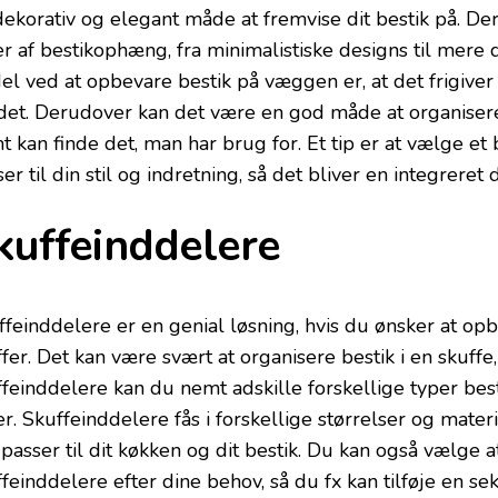
dekorativ og elegant måde at fremvise dit bestik på. Der
r af bestikophæng, fra minimalistiske designs til mere d
el ved at opbevare bestik på væggen er, at det frigiver 
det. Derudover kan det være en god måde at organisere 
t kan finde det, man har brug for. Et tip er at vælge et
er til din stil og indretning, så det bliver en integreret 
kuffeinddelere
feinddelere er en genial løsning, hvis du ønsker at opbe
ffer. Det kan være svært at organisere bestik i en skuf
ffeinddelere kan du nemt adskille forskellige typer best
r. Skuffeinddelere fås i forskellige størrelser og materi
passer til dit køkken og dit bestik. Du kan også vælge a
feinddelere efter dine behov, så du fx kan tilføje en sekt