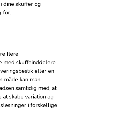
i dine skuffer og
 for.
re flere
e med skuffeinddelere
erveringsbestik eller en
den måde kan man
adsen samtidig med, at
 at skabe variation og
løsninger i forskellige