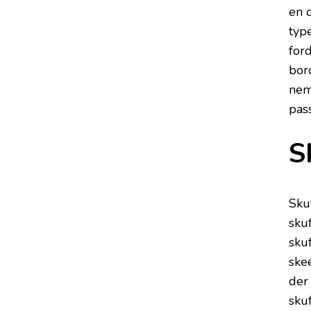
en 
type
ford
bor
nem
pass
S
Skuf
sku
sku
skee
der 
skuf