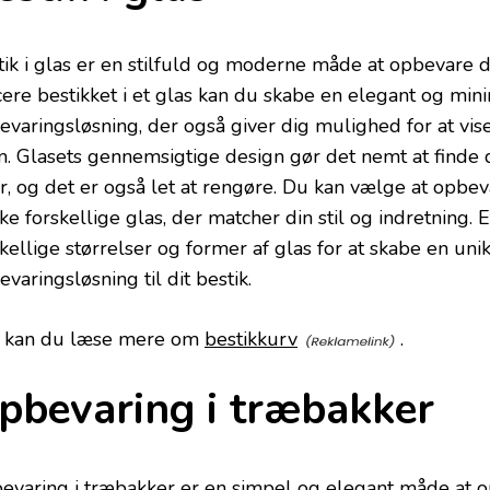
tik i glas er en stilfuld og moderne måde at opbevare di
cere bestikket i et glas kan du skabe en elegant og mini
evaringsløsning, der også giver dig mulighed for at vis
m. Glasets gennemsigtige design gør det nemt at finde d
r, og det er også let at rengøre. Du kan vælge at opbeva
e forskellige glas, der matcher din stil og indretning. 
kellige størrelser og former af glas for at skabe en uni
varingsløsning til dit bestik.
 kan du læse mere om
bestikkurv
.
pbevaring i træbakker
evaring i træbakker er en simpel og elegant måde at org