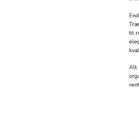
Ende
Træ
til
eleg
kval
Alt
orga
rent