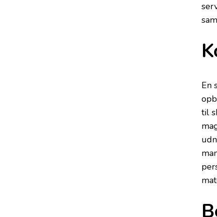
ser
sam
K
En 
opb
til 
mag
udn
man
per
mate
B