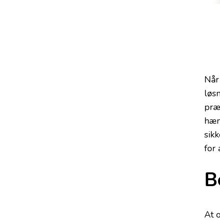
Når
løsn
præ
hæn
sikk
for
B
At 