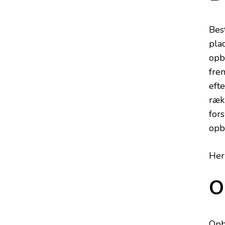
Bes
pla
opb
fre
efte
rækk
fors
opbe
Her
O
Opb