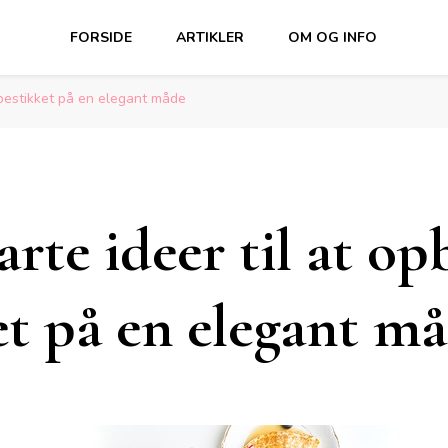
FORSIDE
ARTIKLER
OM OG INFO
 bestikket på en elegant måde
rte ideer til at op
et på en elegant m