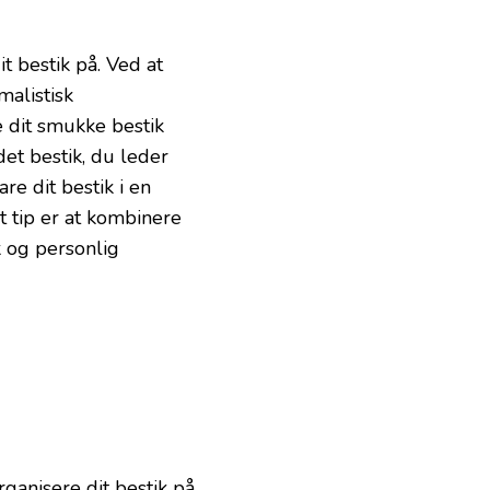
t bestik på. Ved at
malistisk
e dit smukke bestik
et bestik, du leder
re dit bestik i en
Et tip er at kombinere
k og personlig
anisere dit bestik på.