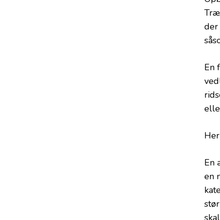
Træ
der
sås
En 
ved
rid
elle
Her
En 
en 
kat
stør
ska