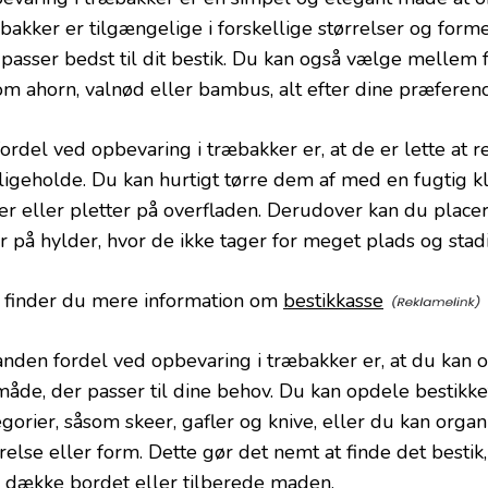
bakker er tilgængelige i forskellige størrelser og form
 passer bedst til dit bestik. Du kan også vælge mellem f
om ahorn, valnød eller bambus, alt efter dine præferenc
fordel ved opbevaring i træbakker er, at de er lette at 
ligeholde. Du kan hurtigt tørre dem af med en fugtig k
ser eller pletter på overfladen. Derudover kan du place
r på hylder, hvor de ikke tager for meget plads og stadi
 finder du mere information om
bestikkasse
anden fordel ved opbevaring i træbakker er, at du kan o
måde, der passer til dine behov. Du kan opdele bestikket
egorier, såsom skeer, gafler og knive, eller du kan orga
relse eller form. Dette gør det nemt at finde det bestik
l dække bordet eller tilberede maden.