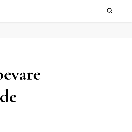
bevare
åde