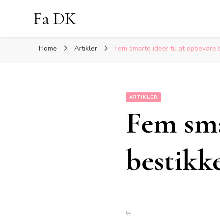
Fa DK
Home
Artikler
Fem smarte ideer til at opbevare
ARTIKLER
Fem sma
bestikk
by