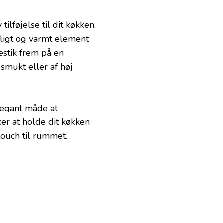
lføjelse til dit køkken.
rligt og varmt element
estik frem på en
 smukt eller af høj
elegant måde at
ker at holde dit køkken
touch til rummet.