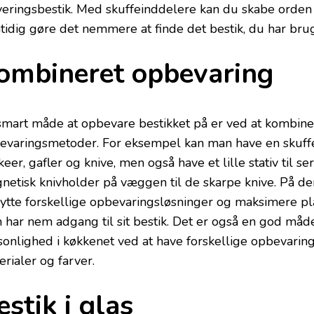
veringsbestik. Med skuffeinddelere kan du skabe orden 
tidig gøre det nemmere at finde det bestik, du har brug
ombineret opbevaring
smart måde at opbevare bestikket på er ved at kombine
evaringsmetoder. For eksempel kan man have en skuff
skeer, gafler og knive, men også have et lille stativ til s
netisk knivholder på væggen til de skarpe knive. På 
ytte forskellige opbevaringsløsninger og maksimere pl
 har nem adgang til sit bestik. Det er også en god måde
sonlighed i køkkenet ved at have forskellige opbevarings
rialer og farver.
estik i glas