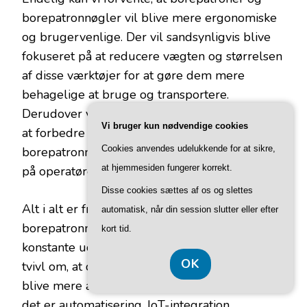
borepatronnøgler vil blive mere ergonomiske
og brugervenlige. Der vil sandsynligvis blive
fokuseret på at reducere vægten og størrelsen
af ​​disse værktøjer for at gøre dem mere
behagelige at bruge og transportere.
Derudover vil der blive gjort bestræbelser på
Vi bruger kun nødvendige cookies
at forbedre det ergonomiske design af
Cookies anvendes udelukkende for at sikre,
borepatronnøgler for at reducere belastningen
at hjemmesiden fungerer korrekt.
på operatørens hånd og arm under brugen.
Disse cookies sættes af os og slettes
Alt i alt er fremtiden for borepatroner og
automatisk, når din session slutter eller efter
borepatronnøgler meget lovende. Med den
kort tid.
konstante udvikling af teknologi er der ingen
OK
tvivl om, at disse værktøjer vil fortsætte med at
blive mere avancerede og effektive. Uanset om
det er automatisering, IoT-integration,