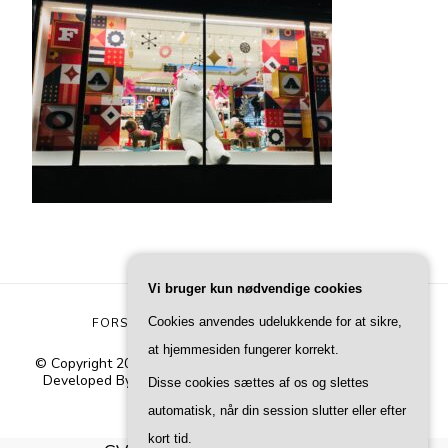
Vi bruger kun nødvendige cookies
Cookies anvendes udelukkende for at sikre,
FORSIDE
OM OG INFO
PRIVATLIVSPOLITIK
at hjemmesiden fungerer korrekt.
© Copyright 2026
Fa DK
. All Rights Reserved.
Blossom Pin |
Developed By
Blossom Themes
. Powered by
WordPress
.
Disse cookies sættes af os og slettes
Privatlivspolitik
automatisk, når din session slutter eller efter
kort tid.