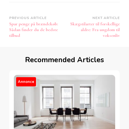
Post
PREVIOUS ARTICLE
NEXT ARTICLE
Spar penge på brændekøb:
Skægstilarter til forskellige
Navigation
Sådan finder du de bedste
aldre: Fra ungdom til
tilbud
voksenliv
Recommended Articles
Annonce