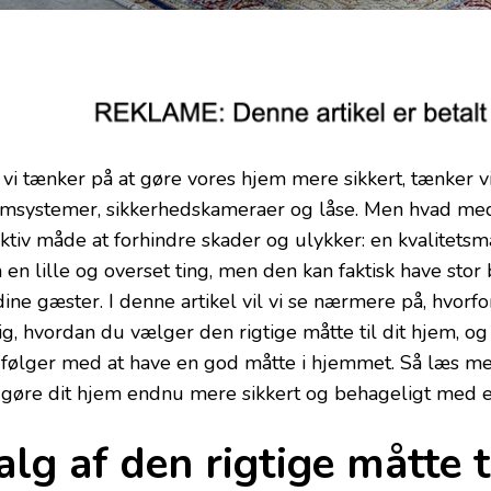
 vi tænker på at gøre vores hjem mere sikkert, tænker vi
rmsystemer, sikkerhedskameraer og låse. Men hvad me
ektiv måde at forhindre skader og ulykker: en kvalitetsm
 en lille og overset ting, men den kan faktisk have stor
ine gæster. I denne artikel vil vi se nærmere på, hvorfo
ig, hvordan du vælger den rigtige måtte til dit hjem, og
 følger med at have en god måtte i hjemmet. Så læs m
 gøre dit hjem endnu mere sikkert og behageligt med en
alg af den rigtige måtte t