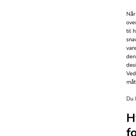
Når 
ove
til
snav
van
den
des
Ved 
mått
Du 
H
f