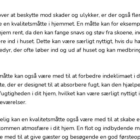
ver at beskytte mod skader og ulykker, er der også fle
e en kvalitetsmåtte i hjemmet. En måtte kan for eksem
 hjem rent, da den kan fange snavs og støv fra skoene, i
re ind i huset. Dette kan være særligt nyttigt, hvis du h
edyr, der ofte løber ind og ud af huset og kan medbrin
måtte kan også være med til at forbedre indeklimaet i d
te, der er designet til at absorbere fugt, kan den hjæl
fugtigheden i dit hjem, hvilket kan være særligt nyttigt 
eværelser.
elig kan en kvalitetsmåtte også være med til at skabe 
kommen atmosfære i dit hjem. En flot og indbydende m
e med til at give gæster og besøgende en god førsteopl