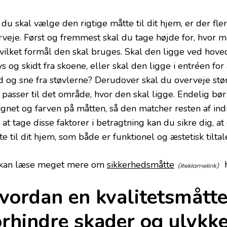
du skal vælge den rigtige måtte til dit hjem, er der fle
rveje. Først og fremmest skal du tage højde for, hvor m
 hvilket formål den skal bruges. Skal den ligge ved hov
s og skidt fra skoene, eller skal den ligge i entréen fo
d og sne fra støvlerne? Derudover skal du overveje stø
 passer til det område, hvor den skal ligge. Endelig bø
ignet og farven på måtten, så den matcher resten af indr
at tage disse faktorer i betragtning kan du sikre dig, a
e til dit hjem, som både er funktionel og æstetisk tilta
kan læse meget mere om
sikkerhedsmåtte
h
vordan en kvalitetsmått
orhindre skader og ulykk