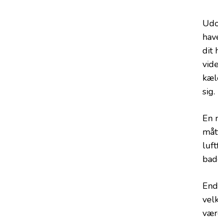
Udo
hav
dit
vide
kæl
sig.
En 
måt
luft
bad
End
vel
vær