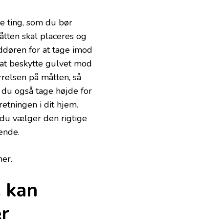
re ting, som du bør
åtten skal placeres og
eddøren for at tage imod
r at beskytte gulvet mod
rrelsen på måtten, så
r du også tage højde for
etningen i dit hjem.
t du vælger den rigtige
lende.
er.
e kan
er