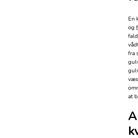
En 
og
fald
våd
fra 
gulv
gul
væsk
omr
at 
A
k