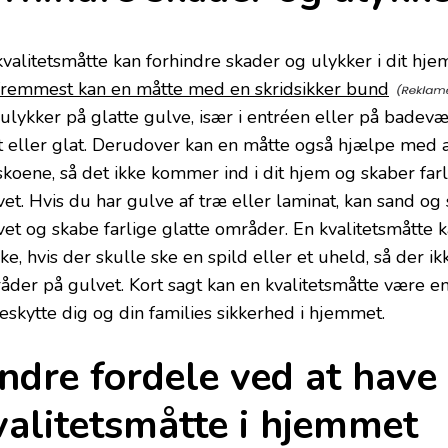
kvalitetsmåtte kan forhindre skader og ulykker i dit hje
fremmest kan en måtte med en skridsikker bund
ulykker på glatte gulve, især i entréen eller på badevær
t eller glat. Derudover kan en måtte også hjælpe med a
skoene, så det ikke kommer ind i dit hjem og skaber farl
et. Hvis du har gulve af træ eller laminat, kan sand og 
vet og skabe farlige glatte områder. En kvalitetsmåtte
e, hvis der skulle ske en spild eller et uheld, så der ik
åder på gulvet. Kort sagt kan en kvalitetsmåtte være en 
beskytte dig og din families sikkerhed i hjemmet.
ndre fordele ved at have
valitetsmåtte i hjemmet