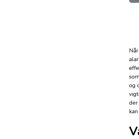
Når
ala
eff
som
og d
vigt
der
kan
V