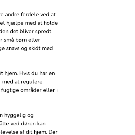
re andre fordele ved at
pel hjælpe med at holde
nden det bliver spredt
ar små børn eller
ge snavs og skidt med
it hjem. Hvis du har en
pe med at regulere
i fugtige områder eller i
en hyggelig og
åtte ved døren kan
evelse af dit hjem. Der