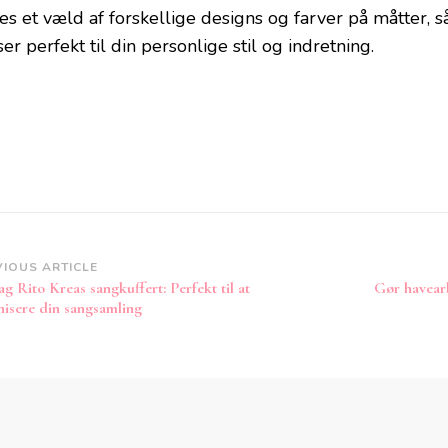
es et væld af forskellige designs og farver på måtter, s
er perfekt til din personlige stil og indretning.
st
VIOUS ARTICLE
g Rito Kreas sangkuffert: Perfekt til at
Gør havearb
vigation
nisere din sangsamling