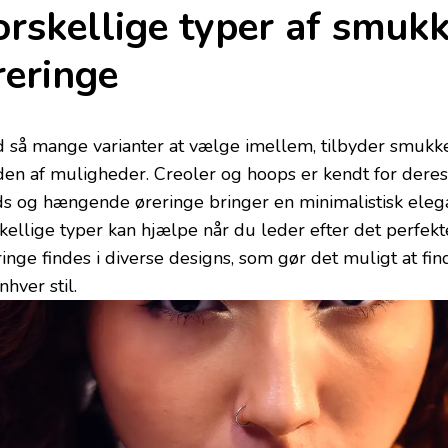
orskellige typer af smukk
reringe
 så mange varianter at vælge imellem, tilbyder smukke
den af muligheder. Creoler og hoops er kendt for deres
ds og hængende øreringe bringer en minimalistisk elega
skellige typer kan hjælpe når du leder efter det perfek
ringe findes i diverse designs, som gør det muligt at fi
enhver stil.