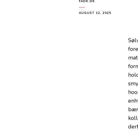
FADK.DK
AUGUST 12, 2025
Søl
fore
mat
for
hol
smy
hoop
enh
bær
koll
der