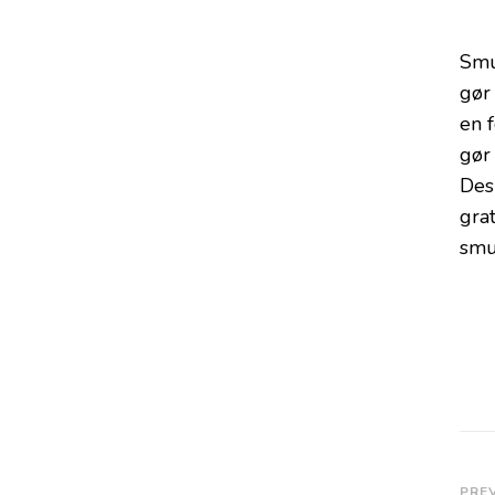
Smuk
gør
en 
gør
Des
gra
smu
PRE