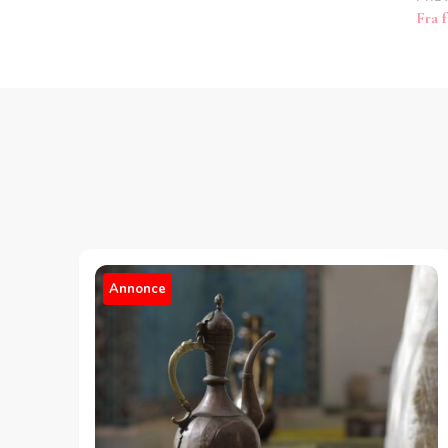
Po
Fra f
Na
Annonce