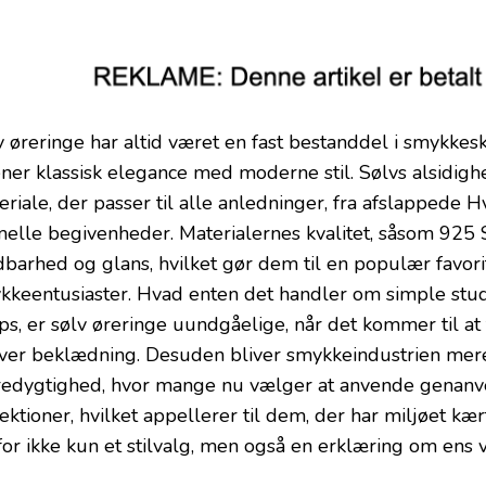
v øreringe har altid været en fast bestanddel i smykkes
ner klassisk elegance med moderne stil. Sølvs alsidighed
eriale, der passer til alle anledninger, fra afslappede 
melle begivenheder. Materialernes kvalitet, såsom 925 S
dbarhed og glans, hvilket gør dem til en populær favori
kkeentusiaster. Hvad enten det handler om simple stud
s, er sølv øreringe uundgåelige, når det kommer til at ti
ver beklædning. Desuden bliver smykkeindustrien m
edygtighed, hvor mange nu vælger at anvende genanve
ektioner, hvilket appellerer til dem, der har miljøet kær
for ikke kun et stilvalg, men også en erklæring om ens 