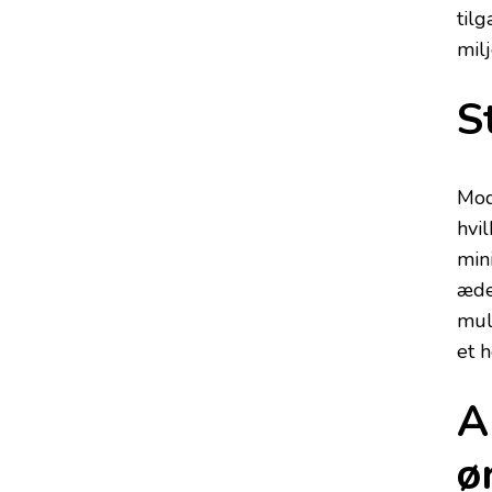
til
mil
S
Mod
hvil
min
ædel
mul
et h
A
ø