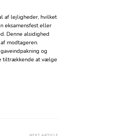
 af lejligheder, hvilket
 en eksamensfest eller
ed. Denne alsidighed
t af modtageren.
 gaveindpakning og
e tiltrækkende at vælge
NEXT ARTICLE