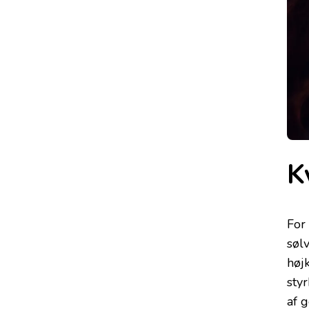
K
For
søl
høj
sty
af 