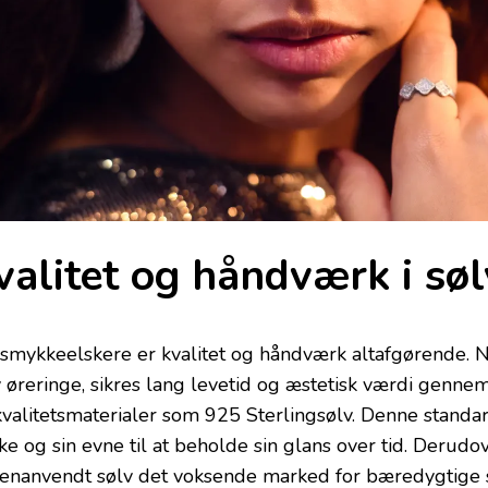
valitet og håndværk i søl
 smykkeelskere er kvalitet og håndværk altafgørende.
v øreringe, sikres lang levetid og æstetisk værdi genne
kvalitetsmaterialer som 925 Sterlingsølv. Denne standar
rke og sin evne til at beholde sin glans over tid. Derud
genanvendt sølv det voksende marked for bæredygtige 