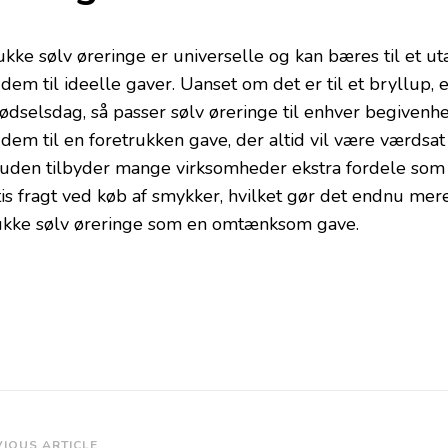
ke sølv øreringe er universelle og kan bæres til et utal
 dem til ideelle gaver. Uanset om det er til et bryllup,
fødselsdag, så passer sølv øreringe til enhver begivenh
 dem til en foretrukken gave, der altid vil være værdsa
uden tilbyder mange virksomheder ekstra fordele som
tis fragt ved køb af smykker, hvilket gør det endnu mer
kke sølv øreringe som en omtænksom gave.
VIOUS ARTICLE