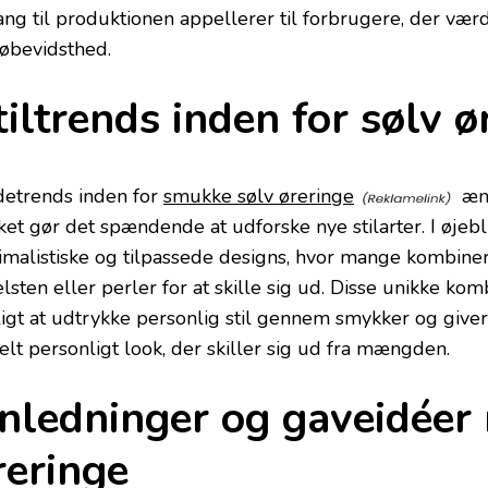
gang til produktionen appellerer til forbrugere, der vær
jøbevidsthed.
tiltrends inden for sølv ø
etrends inden for
smukke sølv øreringe
ænd
ket gør det spændende at udforske nye stilarter. I øjebl
imalistiske og tilpassede designs, hvor mange kombine
sten eller perler for at skille sig ud. Disse unikke kom
igt at udtrykke personlig stil gennem smykker og giver
elt personligt look, der skiller sig ud fra mængden.
nledninger og gaveidéer
reringe