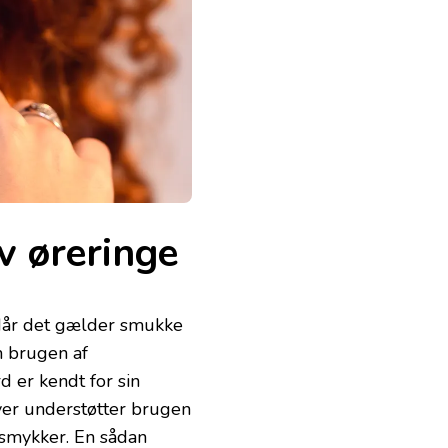
v øreringe
 Når det gælder smukke
m brugen af
d er kendt for sin
over understøtter brugen
smykker. En sådan