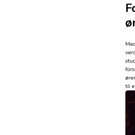
F
ø
Med
ver
stu
for
øre
til 