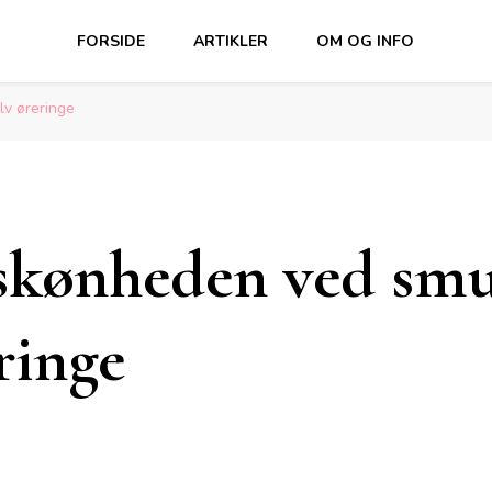
FORSIDE
ARTIKLER
OM OG INFO
v øreringe
skønheden ved sm
ringe