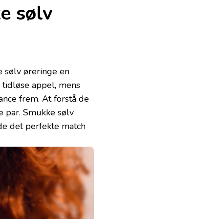
e sølv
 sølv øreringe en
 tidløse appel, mens
nce frem. At forstå de
te par. Smukke sølv
nde det perfekte match