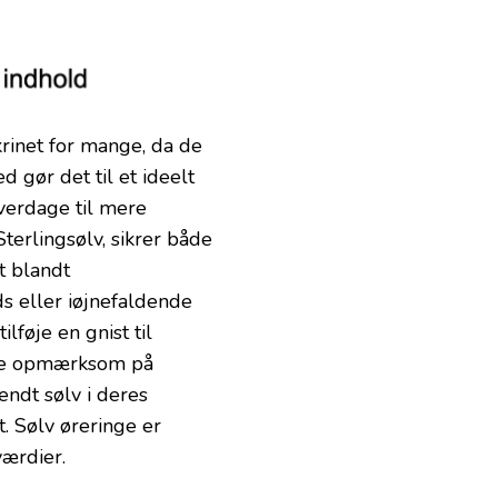
krinet for mange, da de
 gør det til et ideelt
Hverdage til mere
terlingsølv, sikrer både
t blandt
s eller iøjnefaldende
lføje en gnist til
ere opmærksom på
ndt sølv i deres
t. Sølv øreringe er
værdier.