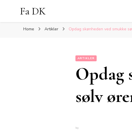
Fa DK
Home
Artikler
Opdag skønheden ved smukke søl
ARTIKLER
Opdag 
sølv øre
by