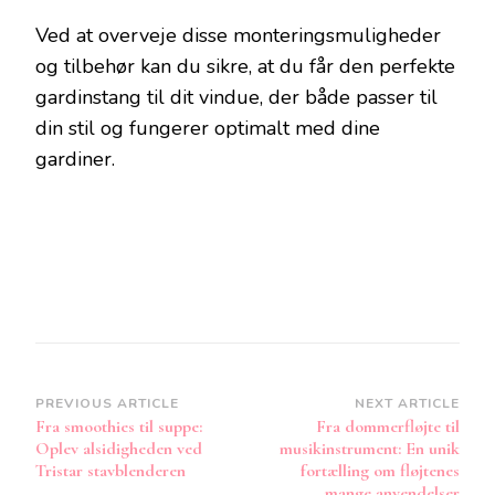
Ved at overveje disse monteringsmuligheder
og tilbehør kan du sikre, at du får den perfekte
gardinstang til dit vindue, der både passer til
din stil og fungerer optimalt med dine
gardiner.
Post
PREVIOUS ARTICLE
NEXT ARTICLE
Fra smoothies til suppe:
Fra dommerfløjte til
Navigation
Oplev alsidigheden ved
musikinstrument: En unik
Tristar stavblenderen
fortælling om fløjtenes
mange anvendelser