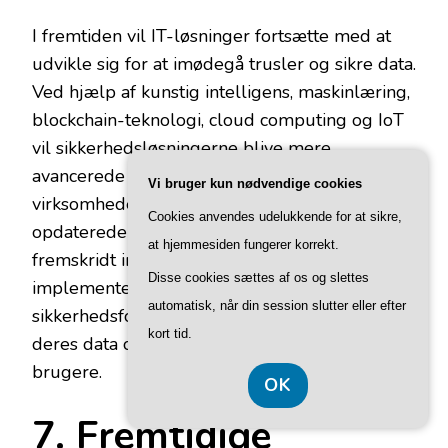
I fremtiden vil IT-løsninger fortsætte med at
udvikle sig for at imødegå trusler og sikre data.
Ved hjælp af kunstig intelligens, maskinlæring,
blockchain-teknologi, cloud computing og IoT
vil sikkerhedsløsningerne blive mere
avancerede og effektive. Det er afgørende, at
Vi bruger kun nødvendige cookies
virksomheder og organisationer forbliver
Cookies anvendes udelukkende for at sikre,
opdaterede med de nyeste teknologiske
at hjemmesiden fungerer korrekt.
fremskridt inden for cybersikkerhed og
Disse cookies sættes af os og slettes
implementerer de nødvendige
automatisk, når din session slutter eller efter
sikkerhedsforanstaltninger for at beskytte
kort tid.
deres data og opretholde tilliden hos deres
brugere.
OK
7. Fremtidige