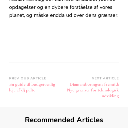
opdagelser og en dybere forståelse af vores
planet, og måske endda ud over dens grænser.
Post
PREVIOUS ARTICLE
NEXT ARTICLE
En guide til budgetvenlig
Diamantboringens fremtid:
Navigation
leje af dj pulte
Nye grænser for teknologisk
udvikling
Recommended Articles