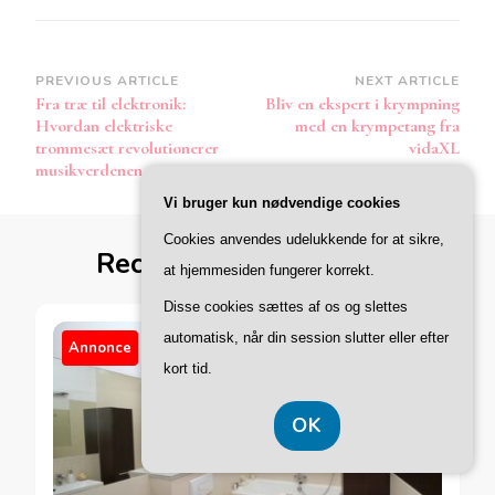
Post
PREVIOUS ARTICLE
NEXT ARTICLE
Fra træ til elektronik:
Bliv en ekspert i krympning
Navigation
Hvordan elektriske
med en krympetang fra
trommesæt revolutionerer
vidaXL
musikverdenen
Vi bruger kun nødvendige cookies
Cookies anvendes udelukkende for at sikre,
Recommended Articles
at hjemmesiden fungerer korrekt.
Disse cookies sættes af os og slettes
automatisk, når din session slutter eller efter
Annonce
kort tid.
OK