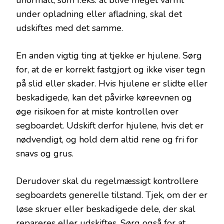
unormalt, som f.eks. at blive meget varmt
under opladning eller afladning, skal det
udskiftes med det samme.
En anden vigtig ting at tjekke er hjulene. Sørg
for, at de er korrekt fastgjort og ikke viser tegn
på slid eller skader. Hvis hjulene er slidte eller
beskadigede, kan det påvirke køreevnen og
øge risikoen for at miste kontrollen over
segboardet. Udskift derfor hjulene, hvis det er
nødvendigt, og hold dem altid rene og fri for
snavs og grus.
Derudover skal du regelmæssigt kontrollere
segboardets generelle tilstand. Tjek, om der er
løse skruer eller beskadigede dele, der skal
repareres eller udskiftes. Sørg også for at