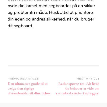
nyde din kørsel med segboardet på en sikker
og problemfri måde. Husk altid at prioritere
din egen og andres sikkerhed, når du bruger
dit segboard.
Post
PREVIOUS ARTICLE
NEXT ARTICLE
Den ultimative guide til at
Radonspærre 101: Alt hvad
Navigation
vælge den rigtige
du behøver at vide om
afstandsmåler til dine behov
radonbeskyttelse i nybyggeri