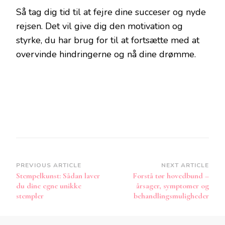
Så tag dig tid til at fejre dine succeser og nyde
rejsen. Det vil give dig den motivation og
styrke, du har brug for til at fortsætte med at
overvinde hindringerne og nå dine drømme.
Post
PREVIOUS ARTICLE
NEXT ARTICLE
Stempelkunst: Sådan laver
Forstå tør hovedbund –
Navigation
du dine egne unikke
årsager, symptomer og
stempler
behandlingsmuligheder